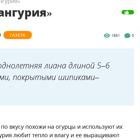
нгурия»
ангурия»
ГАЗЕТА
1861
0
 однолетняя лиана длиной 5–6
ами, покрытыми шипиками–
по вкусу похожи на огурцы и используют их
гурия любит тепло и влагу и ее выращивают