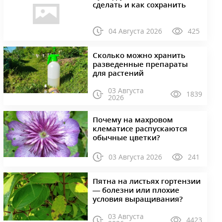
сделать и как сохранить
04 Августа 2026
425
Сколько можно хранить
разведенные препараты
для растений
03 Августа
1839
2026
Почему на махровом
клематисе распускаются
обычные цветки?
03 Августа 2026
241
Пятна на листьях гортензии
— болезни или плохие
условия выращивания?
03 Августа
4423