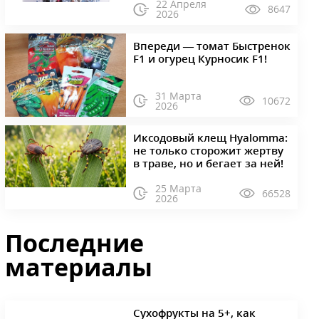
22 Апреля
8647
2026
Впереди — томат Быстренок
F1 и огурец Курносик F1!
31 Марта
10672
2026
Иксодовый клещ Hyalomma:
не только сторожит жертву
в траве, но и бегает за ней!
25 Марта
66528
2026
Последние
материалы
Сухофрукты на 5+, как