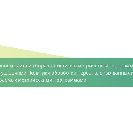
анием сайта и сбора статистики в метрической программ
с условиями
Политики обработки персональных данных
и
ираемых метрическими программами.
такты
-35-34
vh@vhoz.ru
рактер и ни при каких условиях не является публичной оферт