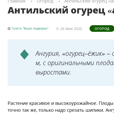
Главная
Огород
Антильский огурец «а
Антильский огурец «
26 Мая
2020
Газета "Ваше подворье"
ОГОРОД
Ангурия, «огурец–ёжик» –
м, с оригинальными плод
выростами.
Растение красивое и высокоурожайное. Плоды 
точно так же, только надо срезать шипики. Ан