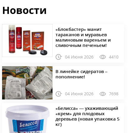
Новости
«Блокбастер» манит
тараканов и муравьев
малиновым вареньем и
сливочным печеньем!
04 Июня 2026
4410
В линейке сидератов –
пополнение!
04 Июня 2026
7698
«Белисса» — ухаживающий
«крем» для плодовых
деревьев (новая упаковка 5
кг)