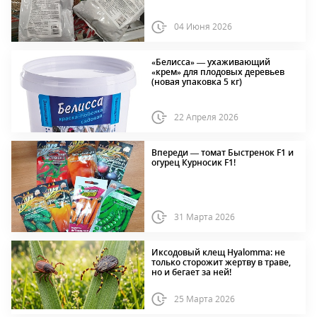
04 Июня 2026
«Белисса» — ухаживающий
«крем» для плодовых деревьев
(новая упаковка 5 кг)
22 Апреля 2026
Впереди — томат Быстренок F1 и
огурец Курносик F1!
31 Марта 2026
Иксодовый клещ Hyalomma: не
только сторожит жертву в траве,
но и бегает за ней!
25 Марта 2026