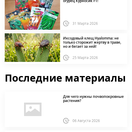
огурец Курносик F1!
31 Марта 2026
Иксодовый клещ Hyalomma: не
только сторожит жертву в траве,
но и бегает за ней!
25 Марта 2026
Последние материалы
Для чего нужны почвопокровные
растения?
06 Августа 2026