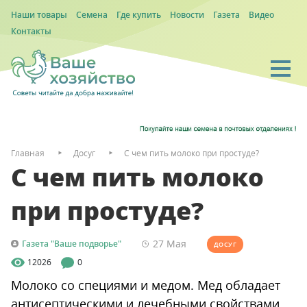
Наши товары
Семена
Где купить
Новости
Газета
Видео
Контакты
Главная
Досуг
С чем пить молоко при простуде?
С чем пить молоко
при простуде?
27 Мая
Газета "Ваше подворье"
ДОСУГ
12026
0
Молоко со специями и медом. Мед обладает
антисептическими и лечебными свойствами.