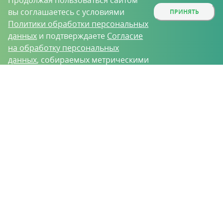
Продолжая пользоваться сайтом
вы соглашаетесь с условиями
ПРИНЯТЬ
Политики обработки персональных
данных
и подтверждаете
Согласие
на обработку персональных
данных
, собираемых метрическими
программами.
О проекте
Вакансии
Контрактное производство
Контакты
Нижний Новгород, Базовый проезд, д. 9
8 (831) 221-35-34
vh@vhoz.ru
ООО «Ваше хозяйство» © 2019-2026
Настоящий портал носит исключительно информационный характер и ни
при каких условиях не является публичной офертой, определяемой
положениями статьи 437 (2) Гражданского кодекса Российской Федерации.
Информация является достоверной на момент публикации
Положение об обработке персональных данных