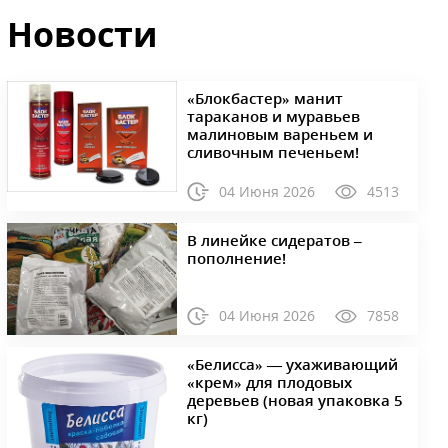
Новости
«Блокбастер» манит
тараканов и муравьев
малиновым вареньем и
сливочным печеньем!
04 Июня 2026
4513
В линейке сидератов –
пополнение!
04 Июня 2026
7858
«Белисса» — ухаживающий
«крем» для плодовых
деревьев (новая упаковка 5
кг)