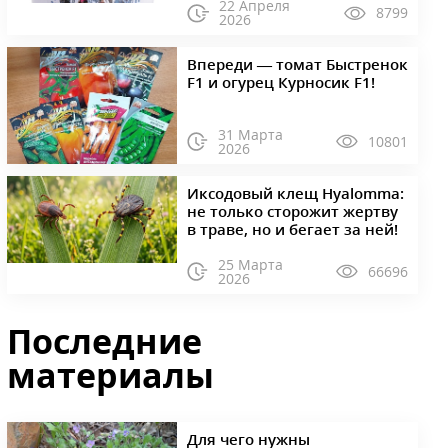
22 Апреля
8799
2026
Впереди — томат Быстренок
F1 и огурец Курносик F1!
31 Марта
10801
2026
Иксодовый клещ Hyalomma:
не только сторожит жертву
в траве, но и бегает за ней!
25 Марта
66696
2026
Последние
материалы
Для чего нужны