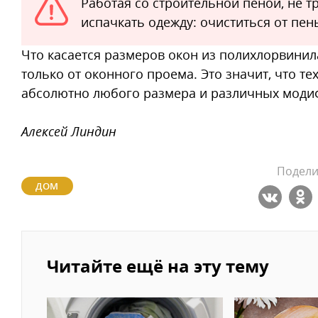
Работая со строительной пеной, не т
испачкать одежду: очиститься от пе
Что касается размеров окон из полихлорвинил
только от оконного проема. Это значит, что т
абсолютно любого размера и различных моди
Алексей Линдин
Подели
ДОМ
Читайте ещё на эту тему