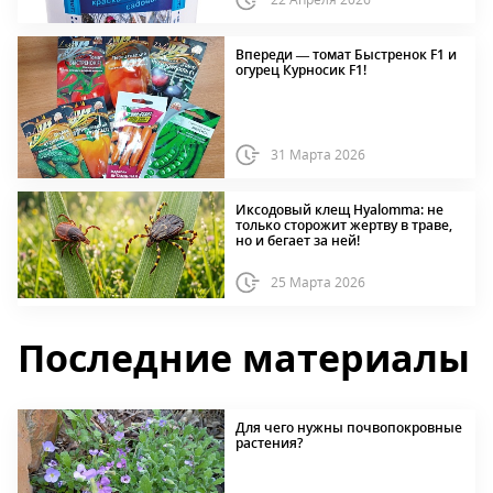
Впереди — томат Быстренок F1 и
огурец Курносик F1!
31 Марта 2026
Иксодовый клещ Hyalomma: не
только сторожит жертву в траве,
но и бегает за ней!
25 Марта 2026
Последние материалы
Для чего нужны почвопокровные
растения?