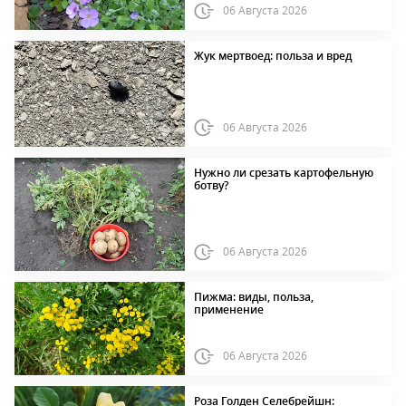
06 Августа 2026
Жук мертвоед: польза и вред
06 Августа 2026
Нужно ли срезать картофельную
ботву?
06 Августа 2026
Пижма: виды, польза,
применение
06 Августа 2026
Роза Голден Селебрейшн: