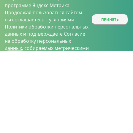
программе Яндекс.Метрика.
Продолжая пользоваться сайтом
вы соглашаетесь с условиями
ПРИНЯТЬ
Политики обработки персональных
данных
и подтверждаете
Согласие
на обработку персональных
данных
, собираемых метрическими
программами.
О проекте
Вакансии
Контрактное производство
Контакты
Нижний Новгород, Базовый проезд, д. 9
8 (831) 221-35-34
vh@vhoz.ru
ООО «Ваше хозяйство» © 2019-2026
Настоящий портал носит исключительно информационный характер и ни
при каких условиях не является публичной офертой, определяемой
положениями статьи 437 (2) Гражданского кодекса Российской Федерации.