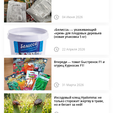
04 Июня 2026
«Белисса» — ухаживающий
«крем» для плодовых деревьев
(новая упаковка 5 кг)
22 Апреля 2026
Впереди — томат Быстренок F1 и
огурец Курносик F1!
31 Марта 2026
Иксодовый клещ Hyalomma: не
только сторожит жертву в траве,
но и бегает за ней!