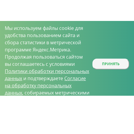
Мы используем файлы cookie для
удобства пользованием сайта и
сбора статистики в метрической
программе Яндекс.Метрика.
Продолжая пользоваться сайтом
вы соглашаетесь с условиями
ПРИНЯТЬ
Политики обработки персональных
данных
и подтверждаете
Согласие
на обработку персональных
данных
, собираемых метрическими
программами.
О проекте
Вакансии
Контрактное производство
Контакты
Нижний Новгород, Базовый проезд, д. 9
8 (831) 221-35-34