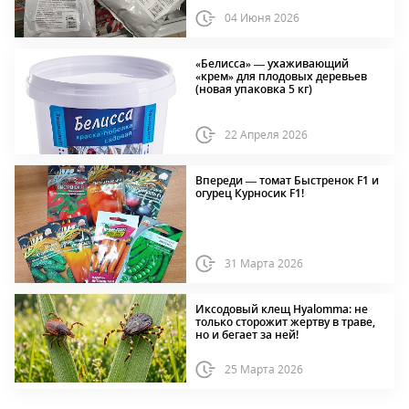
04 Июня 2026
«Белисса» — ухаживающий
«крем» для плодовых деревьев
(новая упаковка 5 кг)
22 Апреля 2026
Впереди — томат Быстренок F1 и
огурец Курносик F1!
31 Марта 2026
Иксодовый клещ Hyalomma: не
только сторожит жертву в траве,
но и бегает за ней!
25 Марта 2026