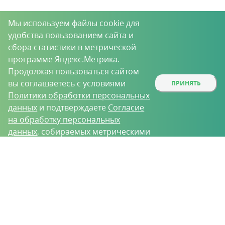
Мы используем файлы cookie для
удобства пользованием сайта и
сбора статистики в метрической
программе Яндекс.Метрика.
Продолжая пользоваться сайтом
вы соглашаетесь с условиями
ПРИНЯТЬ
Политики обработки персональных
данных
и подтверждаете
Согласие
на обработку персональных
данных
, собираемых метрическими
программами.
О проекте
Вакансии
Контрактное производство
Контакты
Нижний Новгород, Базовый проезд, д. 9
8 (831) 221-35-34
vh@vhoz.ru