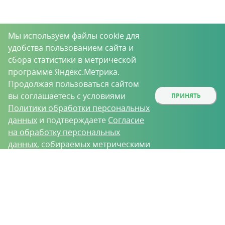
Мы используем файлы cookie для
удобства пользованием сайта и
сбора статистики в метрической
программе Яндекс.Метрика.
Продолжая пользоваться сайтом
вы соглашаетесь с условиями
ПРИНЯТЬ
Политики обработки персональных
данных
и подтверждаете
Согласие
на обработку персональных
данных
, собираемых метрическими
программами.
О проекте
Вакансии
Контрактное производство
Контакты
Нижний Новгород, Базовый проезд, д. 9
8 (831) 221-35-34
vh@vhoz.ru