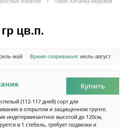
орослых томатов
Томат Китайка медовая
гр цв.п.
рель-май
Время созревания:
июль-август
сание
Купить
спелый (112-117 дней) сорт для
вания в открытом и защищенном грунте.
ие индетерминантное высотой до 120см,
уется в 1 стебель, требует подвязки и