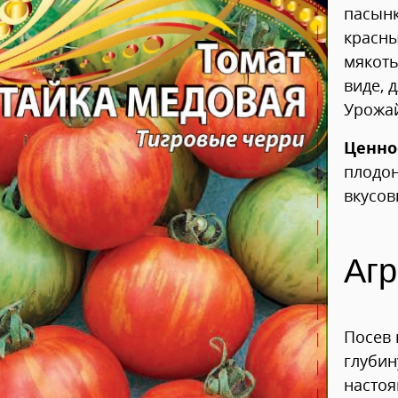
пасынк
красны
мякоть
виде, 
Урожай
Ценно
плодон
вкусов
Агр
Посев 
глубин
настоя