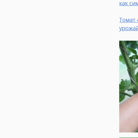
как си
Томат 
урожа