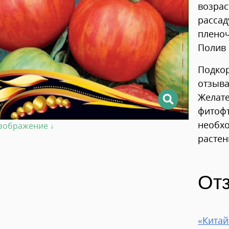
возрас
рассад
пленоч
Полив 
Подкор
отзыва
Желате
фитофт
необхо
изображение ↓
растен
От
«Китай