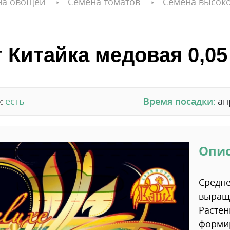
на овощей
Семена томатов
Семена высок
 Китайка медовая 0,05 
:
есть
Время посадки:
ап
Опи
Средне
выращи
Растен
формир