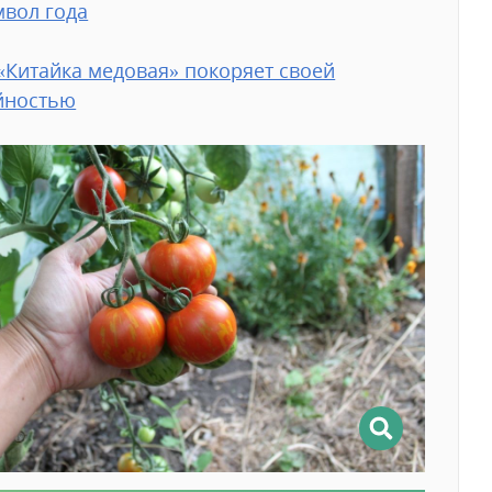
мвол года
«‎Китайка медовая» покоряет своей
йностью