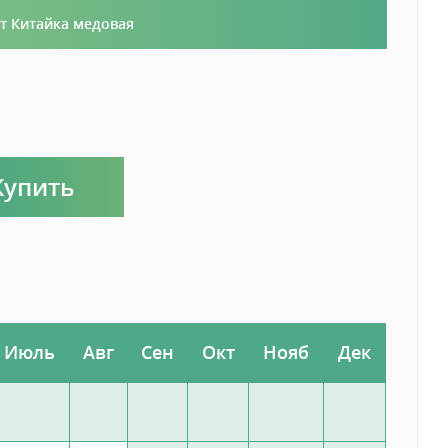
т Китайка медовая
Купить
Июль
Авг
Сен
Окт
Нояб
Дек