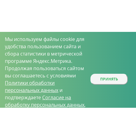
Мы используем файлы cookie для
удобства пользованием сайта и
сбора статистики в метрической
программе Яндекс.Метрика.
Продолжая пользоваться сайтом
вы соглашаетесь с условиями
ПРИНЯТЬ
Политики обработки
персональных данных
и
подтверждаете
Согласие на
обработку персональных данных
,
собираемых метрическими
О проекте
Вакансии
Контрактное производство
программами.
Контакты
Нижний Новгород, Базовый проезд, д. 9