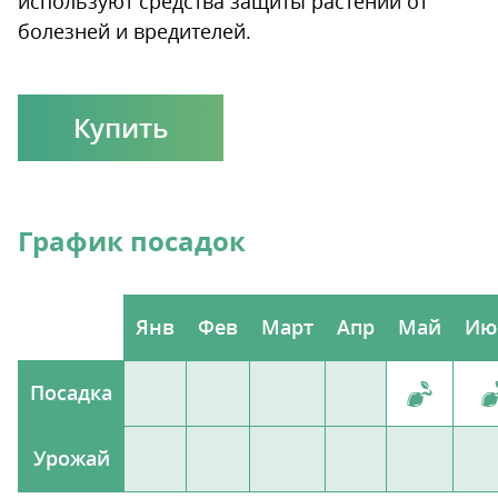
используют средства защиты растений от
болезней и вредителей.
Купить
График посадок
Янв
Фев
Март
Апр
Май
Ию
Посадка
Урожай