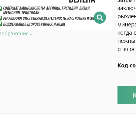
заключ
рыхлен
минера
когда 
изображение ↓
нежным
спелос
Код со