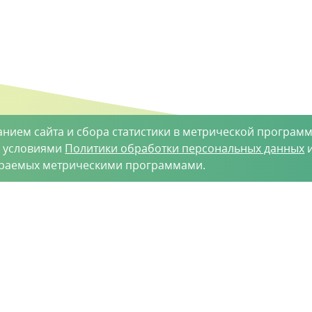
анием сайта и сбора статистики в метрической программ
с условиями
Политики обработки персональных данных
и
ираемых метрическими программами.
такты
-35-34
vh@vhoz.ru
рактер и ни при каких условиях не является публичной оферт
 является достоверной на момент публикации