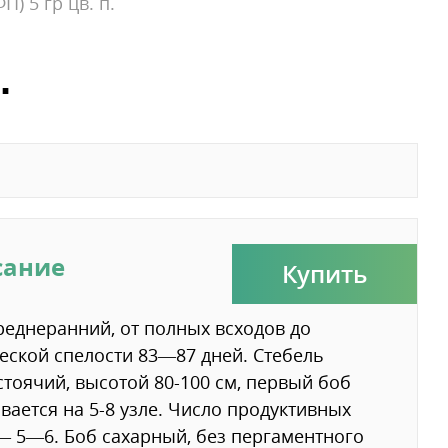
) 5 гр цв. п.
.
сание
Купить
реднеранний, от полных всходов до
еской спелости 83—87 дней. Стебель
тоячий, высотой 80-100 см, первый боб
вается на 5-8 узле. Число продуктивных
— 5—6. Боб сахарный, без пергаментного