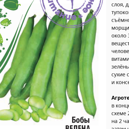
слоя, 
тупоко
съёмно
морщин
около 
вещест
челове
витами
зелёны
сухие 
и конс
Агрот
в конц
схеме 
на 2 ч
затем 