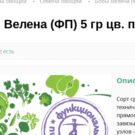
на овощей
Семена овощей
Бобы Велена (ФП
Велена (ФП) 5 гр цв. п
:
есть
Опи
Сорт с
технич
прямос
завязы
узлов 