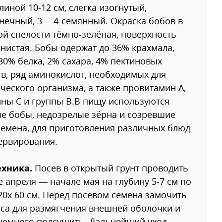
длиной 10-12 см, слегка изогнутый,
нечный, 3 —4-семянный. Окраска бобов в
й спелости тёмно-зелёная, поверхность
истая. Бобы одержат до 36% крахмала,
30% белка, 2% сахара, 4% пектиновых
в, ряд аминокислот, необходимых для
ческого организма, а также провитамин А,
ны С и группы В.В пищу используются
е бобы, недозрелые зёрна и созревшие
семена, для приготовления различных блюд
ервирования.
ехника.
Посев в открытый грунт проводить
е апреля — начале мая на глубину 5-7 см по
20х 60 см. Перед посевом семена замочить
аса для размягчения внешней оболочки и
немного подсушить. Дальнейший уход