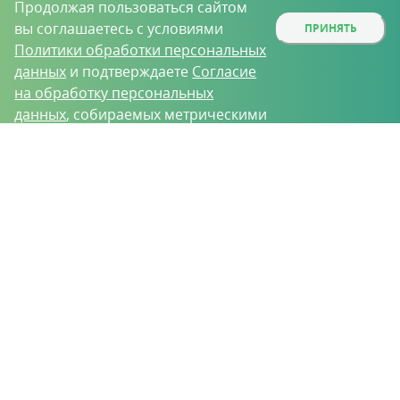
Продолжая пользоваться сайтом
вы соглашаетесь с условиями
ПРИНЯТЬ
Политики обработки персональных
данных
и подтверждаете
Согласие
на обработку персональных
данных
, собираемых метрическими
программами.
О проекте
Вакансии
Контрактное производство
Контакты
Нижний Новгород, Базовый проезд, д. 9
8 (831) 221-35-34
vh@vhoz.ru
ООО «Ваше хозяйство» © 2019-2026
Настоящий портал носит исключительно информационный характер и ни
при каких условиях не является публичной офертой, определяемой
положениями статьи 437 (2) Гражданского кодекса Российской Федерации.
Информация является достоверной на момент публикации