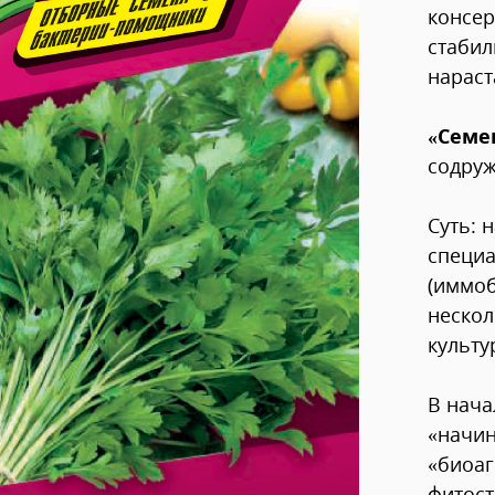
консер
стабил
нараст
«Семе
содруж
Суть: 
специ
(иммо
нескол
культу
В нача
«начин
«биоа
фитост