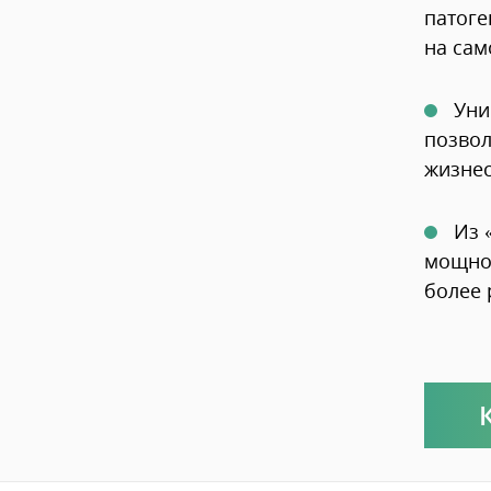
патоге
на сам
Уни
позвол
жизнес
Из 
мощной
более 