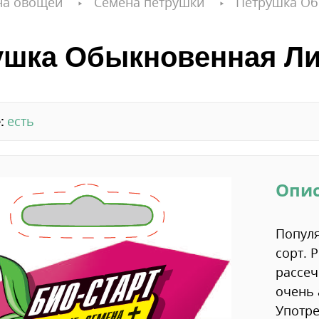
на овощей
Семена петрушки
Петрушка Об
ушка Обыкновенная Ли
:
есть
Опи
Популя
сорт. 
рассеч
очень 
Употре