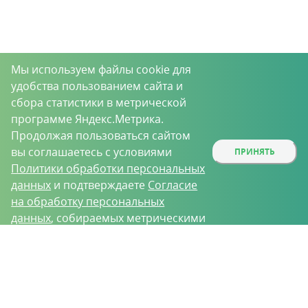
Мы используем файлы cookie для
удобства пользованием сайта и
сбора статистики в метрической
программе Яндекс.Метрика.
Продолжая пользоваться сайтом
вы соглашаетесь с условиями
ПРИНЯТЬ
Политики обработки персональных
данных
и подтверждаете
Согласие
на обработку персональных
данных
, собираемых метрическими
программами.
О проекте
Вакансии
Контрактное производство
Контакты
Нижний Новгород, Базовый проезд, д. 9
8 (831) 221-35-34