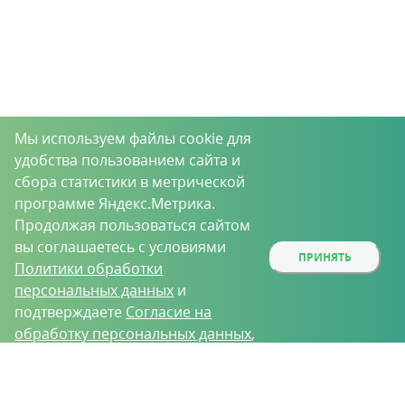
Мы используем файлы cookie для
удобства пользованием сайта и
сбора статистики в метрической
программе Яндекс.Метрика.
Продолжая пользоваться сайтом
вы соглашаетесь с условиями
ПРИНЯТЬ
Политики обработки
персональных данных
и
подтверждаете
Согласие на
обработку персональных данных
,
собираемых метрическими
О проекте
Вакансии
Контрактное производство
программами.
Контакты