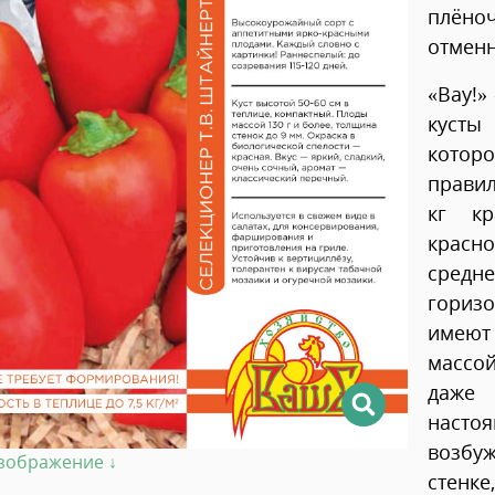
плёно
отменн
«Вау!»
кусты
котор
правил
кг кр
красн
средн
гориз
имеют 
массой
даже
насто
возбу
изображение ↓
стенк