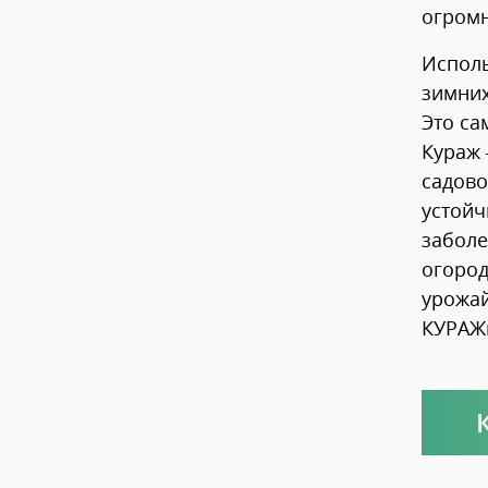
огромн
Исполь
зимних
Это са
Кураж 
садово
устойч
заболе
огород
урожай
КУРАЖ