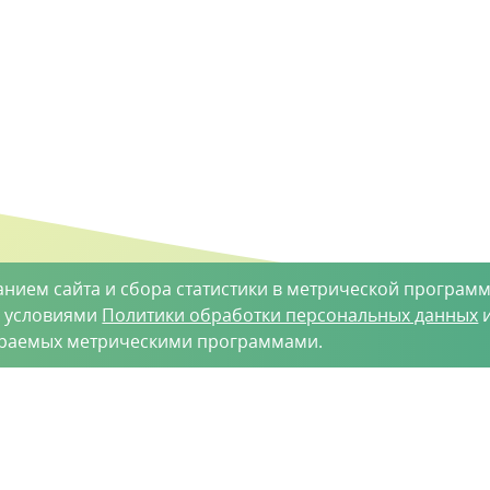
анием сайта и сбора статистики в метрической программ
с условиями
Политики обработки персональных данных
и
ираемых метрическими программами.
такты
-35-34
vh@vhoz.ru