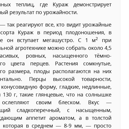
чных теплиц, где Кураж демонстрирует
ый результат по урожайности.
 — так реагируют все, кто видит урожайные
 сорта Кураж в период плодоношения, в
2
ое он вступает мегашустро. С 1 м
при
ьной агротехнике можно собрать около 4,5
асивых, ровных, насыщенного тёмно-
ого цвета перцев. Растения сомкнутые,
его размера, плоды располагаются на них
онтально. Перцы высокой товарности,
конусовидную форму, гладкие, недлинные,
 130 г, такие глянцевые, что на солнышке
 ослепляют своим блеском. Вкус —
ящий сладкоперечный, с насыщенным,
ждающим аппетит ароматом, а в толстой
е, которая в среднем — 8-9 мм, — просто