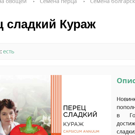
на овощей
Семена перца
Семена болгарск
ц сладкий Кураж
:
есть
Опи
Новин
пополн
в Гос
дости
сладк