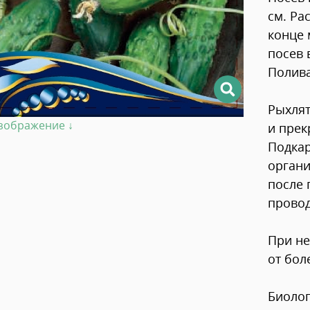
см. Ра
конце 
посев 
Полива
Рыхлят
изображение ↓
и прек
Подкар
органи
после 
провод
При не
от бол
Биолог