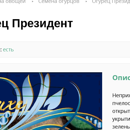
на овощей
Семена огурцов
Огурец Презид
ец Президент
:
есть
Опи
Неприх
пчело
открыт
укрыти
зелены