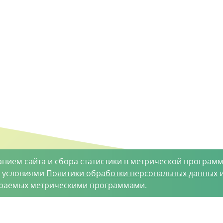
анием сайта и сбора статистики в метрической программ
с условиями
Политики обработки персональных данных
и
ираемых метрическими программами.
такты