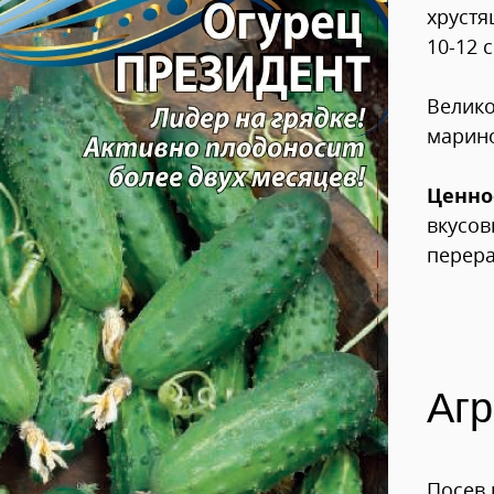
хрустя
10-12 с
Велико
марино
Ценно
вкусов
перера
Агр
Посев 