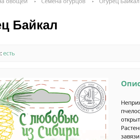
на овощей
Семена огурцов
Огурец Байкал
ец Байкал
:
есть
Опи
Неприх
пчело
открыт
Растен
завязи