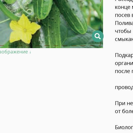
конце 
посев 
Полива
чтобы 
смыкаю
изображение ↓
Подкар
органи
после 
провод
При не
от бол
Биолог