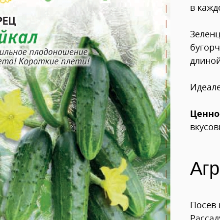
в кажд
Зеленц
бугорч
длиной
Идеале
Ценно
вкусов
Агр
Посев 
Рассад