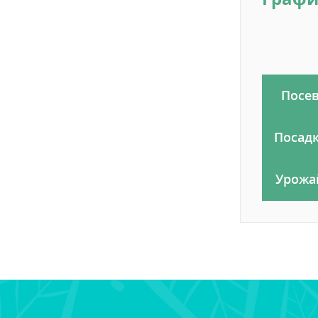
Посе
Посад
Урожа