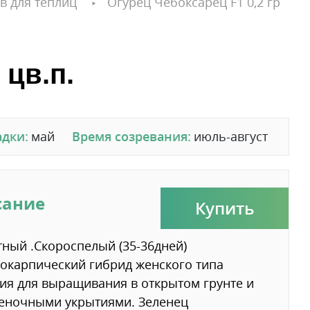
в для теплиц
Огурец Чебоксарец F1 0,2 гр
 цв.п.
адки:
май
Время созревания:
июль-август
сание
Купить
ный .Скороспелый (35-36дней)
окарпический гибрид женского типа
ия для выращивания в открытом грунте и
еночными укрытиями. Зеленец