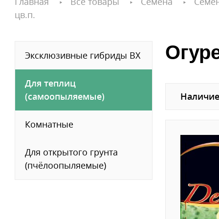
Главная
Все товары
Семена
Семе
цв.п.
Огуре
Эксклюзивные гибриды ВХ
Для теплиц
(самоопыляемые)
Наличие
Комнатные
Для открытого грунта
(пчёлоопыляемые)