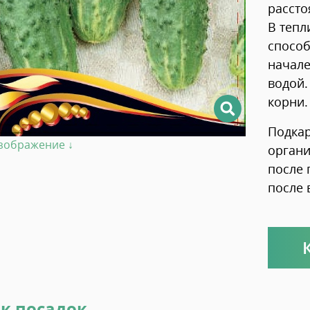
рассто
В теп
способ
начале
водой.
корни.
Подкар
изображение ↓
органи
после 
после 
к посадок