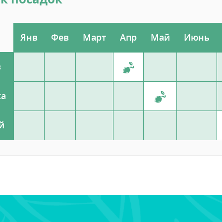
Янв
Фев
Март
Апр
Май
Июнь
в
ка
й