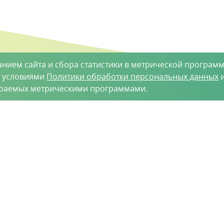
анием сайта и сбора статистики в метрической программ
с условиями
Политики обработки персональных данных
и
ираемых метрическими программами.
такты
-35-34
vh@vhoz.ru
рактер и ни при каких условиях не является публичной оферт
 является достоверной на момент публикации