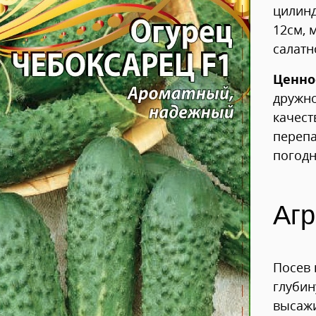
цилинд
12см, 
салатн
Ценно
дружн
качест
переп
погодн
Агр
Посев 
глубин
высажи