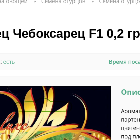
на овощей
Семена огурцов
Семена огурцо
ц Чебоксарец F1 0,2 гр
:
есть
Время пос
Опи
Аромат
партен
цветен
под пл