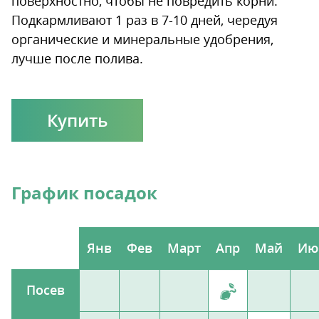
поверхностно, чтобы не повредить корни.
Подкармливают 1 раз в 7-10 дней, чередуя
органические и минеральные удобрения,
лучше после полива.
Купить
График посадок
Янв
Фев
Март
Апр
Май
Ию
Посев