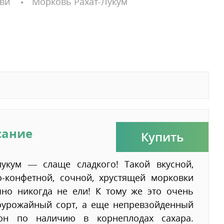
ви
Морковь Рахат-Лукум
сание
Купить
-лукум — слаще сладкого! Такой вкусной,
о-конфетной, сочной, хрустящей морковки
чно никогда не ели! К тому же это очень
оурожайный сорт, а еще непревзойденный
он по наличию в корнеплодах сахара.