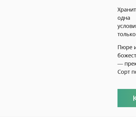
Храни
одна 
услов
только
Пюре и
божес
— прек
Сорт п