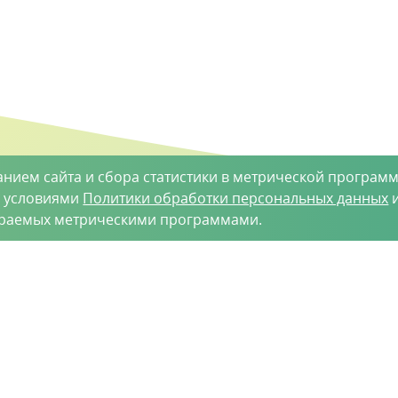
анием сайта и сбора статистики в метрической программ
с условиями
Политики обработки персональных данных
и
ираемых метрическими программами.
такты
-35-34
vh@vhoz.ru
рактер и ни при каких условиях не является публичной оферт
 является достоверной на момент публикации