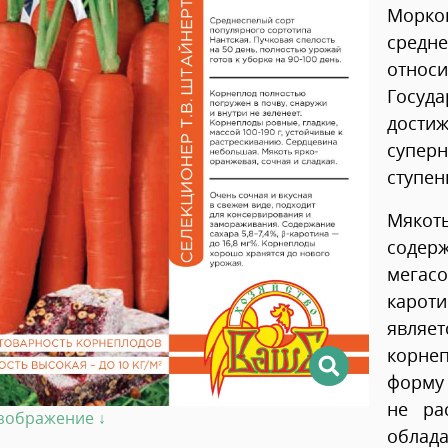
Морко
средне
относ
Госу
дости
супер
ступен
Мякоть
соде
мега
карот
являе
корне
форму 
не ра
изображение ↓
облада