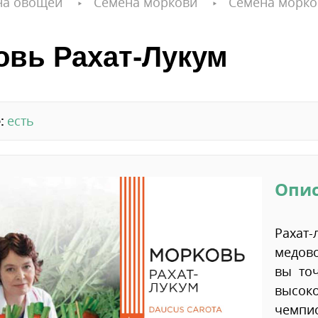
на овощей
Семена моркови
Семена морко
овь Рахат-Лукум
:
есть
Опи
Рахат
медов
вы то
высок
чемпи