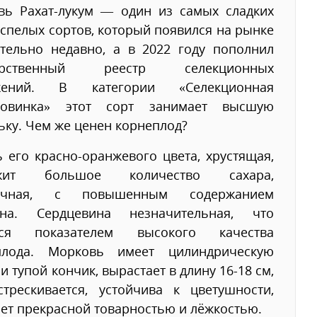
вь Рахат-лукум — один из самых сладких
спелых сортов, который появился на рынке
ительно недавно, а в 2022 году пополнил
дарственный реестр селекционных
жений. В категории «Селекционная
новинка» этот сорт занимает высшую
ьку. Чем же ценен корнеплод?
 его красно-оранжевого цвета, хрустящая,
ржит большое количество сахара,
сочная, с повышенным содержанием
ина. Сердцевина незначительная, что
тся показателем высокого качества
плода. Морковь имеет цилиндрическую
и тупой кончик, вырастает в длину 16-18 см,
стрескивается, устойчива к цветушности,
ет прекрасной товарностью и лёжкостью.