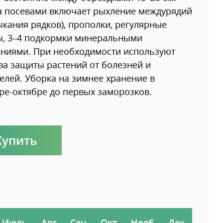
а посевами включает рыхление междурядий
ыкания рядков), прополки, регулярные
, 3–4 под­кормки минеральными
ниями. При необходимости ис­пользуют
ва защиты растений от болезней и
елей. Уборка на зимнее хранение в
ре-октябре до первых заморозков.
Купить
Июль
Авг
Сен
Окт
Нояб
Дек