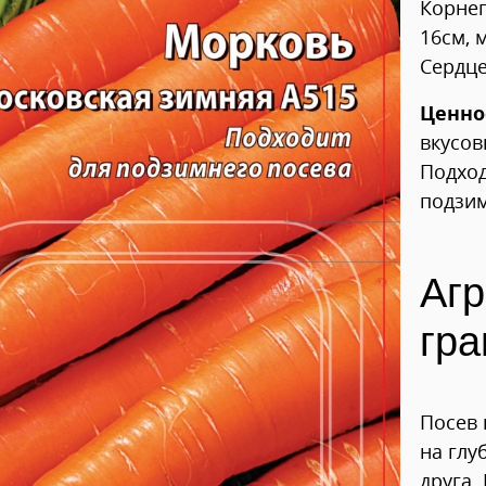
Корнеп
16см, 
Сердце
Ценно
вкусов
Подход
подзим
Агр
гра
Посев 
на глу
друга.