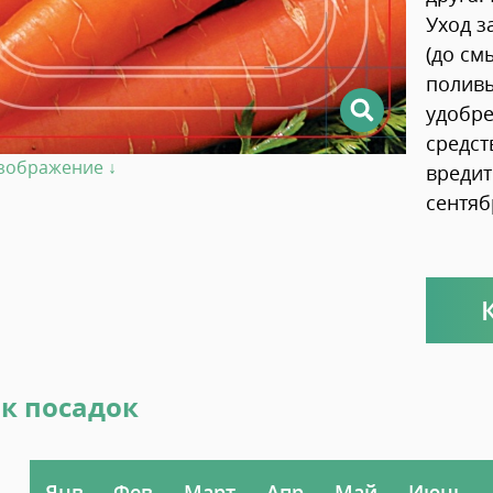
Уход з
(до см
поливы
удобре
средст
изображение ↓
вредит
сентяб
к посадок
Янв
Фев
Март
Апр
Май
Июнь