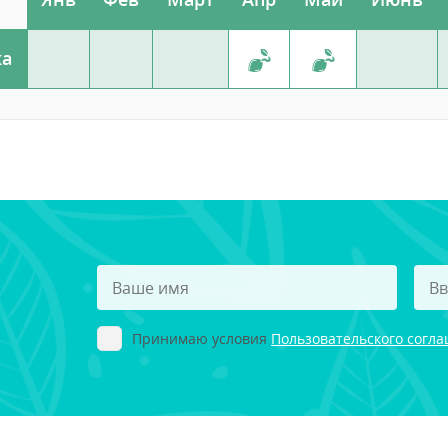
ка
Принимаю условия
Пользовательского согл