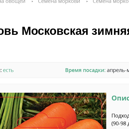
на овощей
Семена моркови
Семена морко
вь Московская зимняя
:
есть
Время посадки:
апрель-
Опи
Подход
(90-98