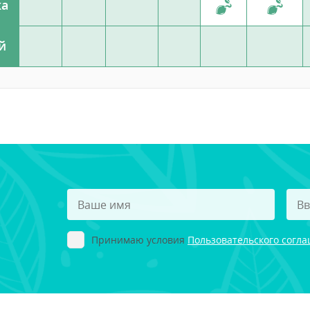
ка
й
Принимаю условия
Пользовательского согл