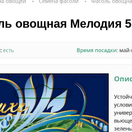
на овощей
Семена фасоли
Фасоль овощная
ль овощная Мелодия 5 
:
есть
Время посадки:
май
Опи
Устой
услови
универ
вьющее
зелены