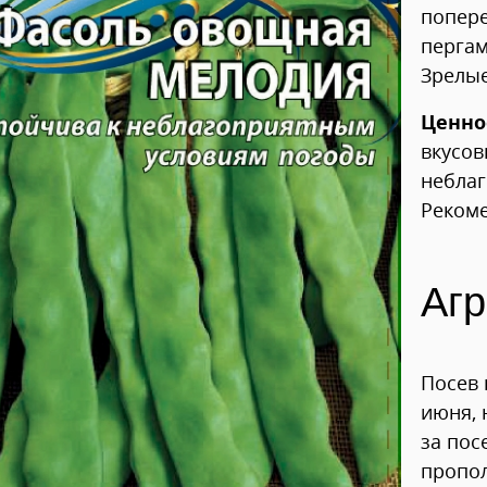
попере
пергам
Зрелые
Ценно
вкусов
неблаг
Рекоме
Агр
Посев 
июня, 
за пос
пропол