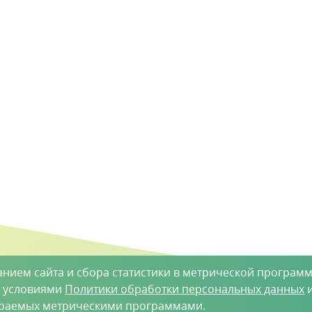
анием сайта и сбора статистики в метрической программ
с условиями
Политики обработки персональных данных
и
ираемых метрическими программами.