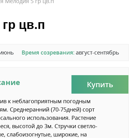
 Мелодия 5 гр цв.п
гр цв.п
-июнь
Время созревания:
август-сентябрь
сание
Купить
чив к неблагоприятным погодным
ям. Среднеранний (70-75дней) сорт
сального использования. Растение
ся, высотой до 3м. Стручки светло-
е, слабоизогнутые, широкие, на