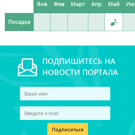
Янв
Фев
Март
Апр
Май
Ию
Посадка
ПОДПИШИТЕСЬ НА
НОВОСТИ ПОРТАЛА
Подписаться