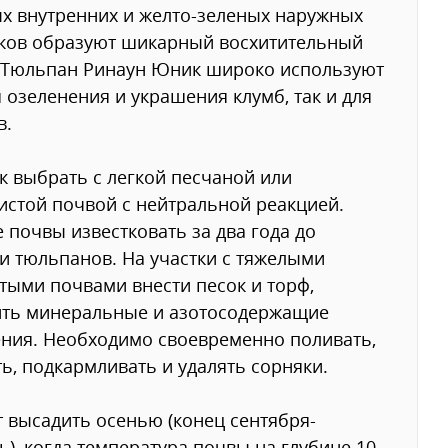
х внутренних и желто-зеленых наружных
ков образуют шикарный восхитительный
 Тюльпан Ринаун Юник широко используют
я озеленения и украшения клумб, так и для
в.
к выбрать с легкой песчаной или
истой почвой с нейтральной реакцией.
 почвы известковать за два года до
и тюльпанов. На участки с тяжелыми
тыми почвами внести песок и торф,
ить минеральные и азотосодержащие
ния. Необходимо своевременно поливать,
ь, подкармливать и удалять сорняки.
т высадить осенью (конец сентября-
ь), когда температура почвы на глубине 10