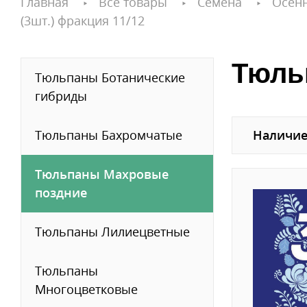
Главная
Все товары
Семена
Осен
(3шт.) фракция 11/12
Тюльп
Тюльпаны Ботанические
гибриды
Тюльпаны Бахромчатые
Наличие
Тюльпаны Махровые
поздние
Тюльпаны Лилиецветные
Тюльпаны
Многоцветковые