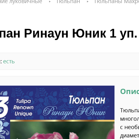
ние луковичные
Тюльпан
Тюльпаны Махр
ан Ринаун Юник 1 уп. 
:
есть
Опи
Тюльп
многол
с нео
диамет