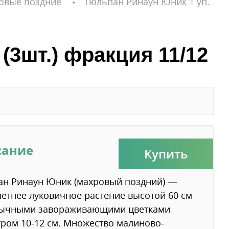
овые поздние
Тюльпан Ринаун Юник 1 уп.
(3шт.) фракция 11/12
сание
Купить
ан Ринаун Юник (махровый поздний) —
етнее луковичное растение высотой 60 см
бычными завораживающими цветками
ром 10-12 см. Множество малиново-