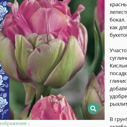
красны
лепест
бокал.
как дл
букето
Участо
суглин
Кислые
посадк
глинис
добав
удобре
рыхлит
В грун
изображение ↓
октябр