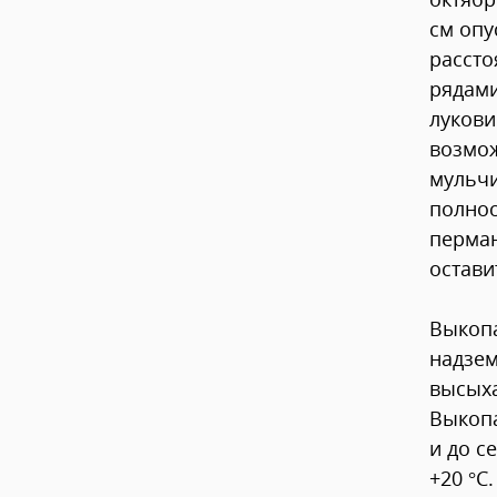
см опу
рассто
рядами
лукови
возмо
мульчи
полнос
перман
остави
Выкопа
надзем
высыха
Выкопа
и до с
+20 °С