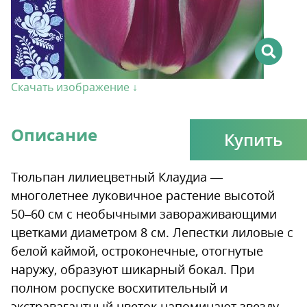
Скачать изображение ↓
Описание
Купить
Тюльпан лилиецветный Клаудиа —
многолетнее луковичное растение высотой
50–60 см с необычными завораживающими
цветками диаметром 8 см. Лепестки лиловые с
белой каймой, остроконечные, отогнутые
наружу, образуют шикарный бокал. При
полном роспуске восхитительный и
экстравагантный цветок напоминают звезду.