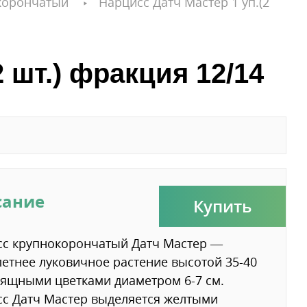
корончатый
Нарцисс Датч Мастер 1 уп.(2
 шт.) фракция 12/14
сание
Купить
сс крупнокорончатый Датч Мастер —
етнее луковичное растение высотой 35-40
зящными цветками диаметром 6-7 см.
с Датч Мастер выделяется желтыми