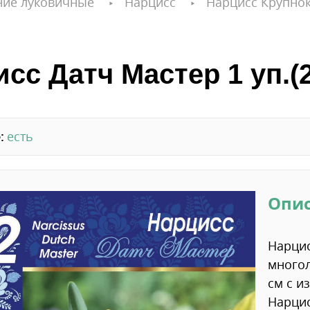
ние луковичные
Нарцисс
Нарцисс Крупно
сс Датч Мастер 1 уп.(2
:
есть
Опи
Нарци
многол
см с и
Нарцис