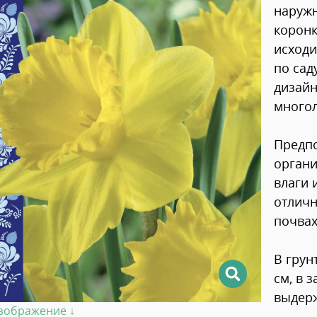
наружн
коронк
исходи
по сад
дизайн
многол
Предпо
органи
влаги 
отличн
почвах
В грун
см, в 
выдерж
изображение ↓