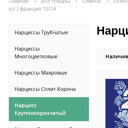
Главная
Все товары
Семена
Осен
шт.) фракция 12/14
Нарци
Нарциссы Трубчатые
Нарциссы
Многоцветковые
Наличие
Нарциссы Махровые
Нарциссы Сплит Корона
Нарцисс
Крупнокорончатый