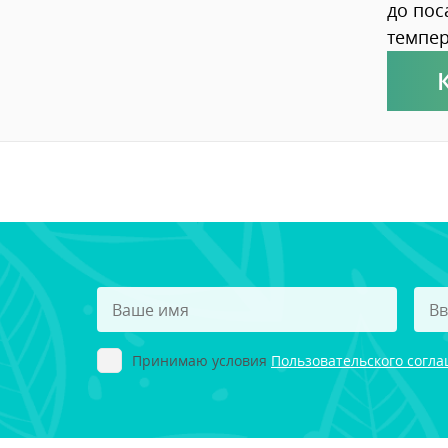
до пос
темпер
Принимаю условия
Пользовательского согл