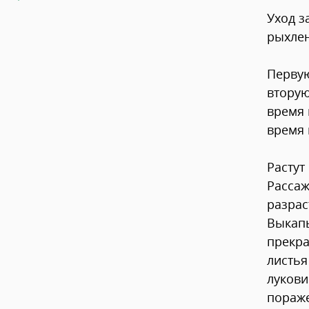
Уход з
рыхлен
Первую
вторую
время 
время 
Растут
Рассаж
разрас
Выкапы
прекра
листья
лукови
пораже