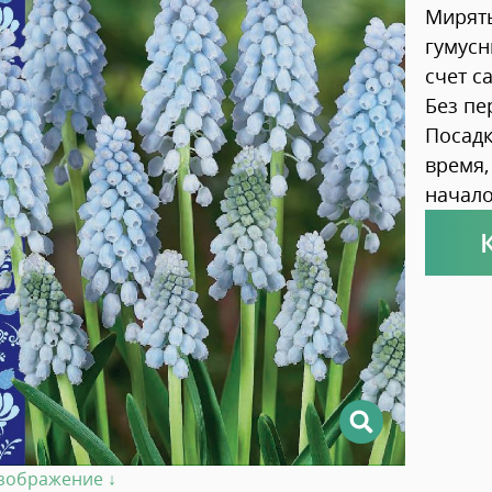
Мирять
гумусн
счет с
Без пе
Посадк
время,
начало
изображение ↓