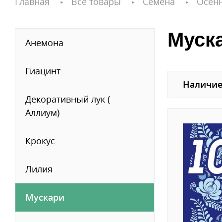
Главная
Все товары
Семена
Осен
Муска
Анемона
Гиацинт
Наличие
Декоративный лук (
Аллиум)
Крокус
Лилия
Мускари