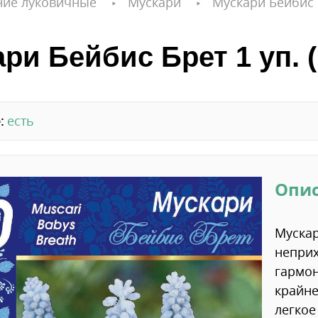
ние луковичные
Мускари
Мускари Бейбис Б
ри Бейбис Брет 1 уп. (
:
есть
Опи
Мускар
неприх
гармон
крайне
легкое