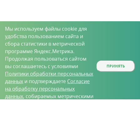
Мы используем файлы cookie для
удобства пользованием сайта и
сбора статистики в метрической
программе Яндекс.Метрика.
Продолжая пользоваться сайтом
вы соглашаетесь с условиями
ПРИНЯТЬ
Политики обработки персональных
данных
и подтверждаете
Согласие
на обработку персональных
данных
, собираемых метрическими
программами.
О проекте
Вакансии
Контрактное производство
Контакты
Нижний Новгород, Базовый проезд, д. 9
8 (831) 221-35-34