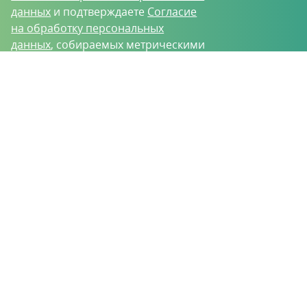
данных
и подтверждаете
Согласие
на обработку персональных
данных
, собираемых метрическими
программами.
О проекте
Вакансии
Контрактное производство
Контакты
Нижний Новгород, Базовый проезд, д. 9
8 (831) 221-35-34
vh@vhoz.ru
ООО «Ваше хозяйство» © 2019-2026
Настоящий портал носит исключительно информационный характер и ни
при каких условиях не является публичной офертой, определяемой
положениями статьи 437 (2) Гражданского кодекса Российской Федерации.
Информация является достоверной на момент публикации
Положение об обработке персональных данных
Пользовательское соглашение