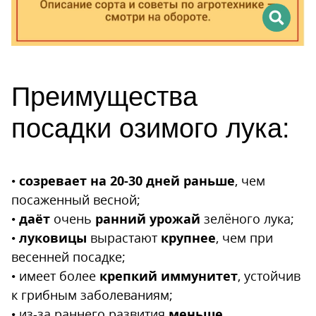
Преимущества
посадки озимого лука:
•
созревает на 20-30 дней раньше
, чем
посаженный весной;
•
даёт
очень
ранний урожай
зелёного лука;
•
луковицы
вырастают
крупнее
, чем при
весенней посадке;
• имеет более
крепкий иммунитет
, устойчив
к грибным заболеваниям;
• из-за раннего развития
меньше