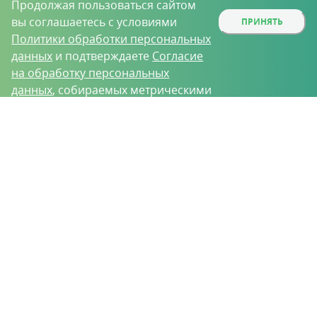
Продолжая пользоваться сайтом
вы соглашаетесь с условиями
ПРИНЯТЬ
Политики обработки персональных
данных
и подтверждаете
Согласие
на обработку персональных
данных
, собираемых метрическими
программами.
О проекте
Вакансии
Контрактное производство
Контакты
Нижний Новгород, Базовый проезд, д. 9
8 (831) 221-35-34
vh@vhoz.ru
ООО «Ваше хозяйство» © 2019-2026
Настоящий портал носит исключительно информационный характер и ни
при каких условиях не является публичной офертой, определяемой
положениями статьи 437 (2) Гражданского кодекса Российской Федерации.
Информация является достоверной на момент публикации