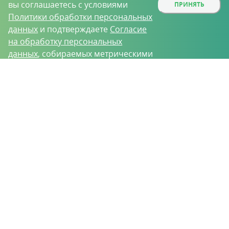
вы соглашаетесь с условиями
ПРИНЯТЬ
Политики обработки персональных
данных
и подтверждаете
Согласие
на обработку персональных
данных
, собираемых метрическими
программами.
О проекте
Вакансии
Контрактное производство
Контакты
Нижний Новгород, Базовый проезд, д. 9
8 (831) 221-35-34
vh@vhoz.ru
ООО «Ваше хозяйство» © 2019-2026
Настоящий портал носит исключительно информационный характер и ни
при каких условиях не является публичной офертой, определяемой
положениями статьи 437 (2) Гражданского кодекса Российской Федерации.
Информация является достоверной на момент публикации
Положение об обработке персональных данных
Пользовательское соглашение