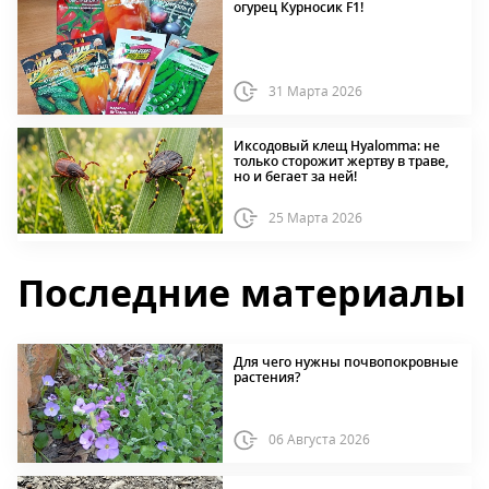
огурец Курносик F1!
31 Марта 2026
Иксодовый клещ Hyalomma: не
только сторожит жертву в траве,
но и бегает за ней!
25 Марта 2026
Последние материалы
Для чего нужны почвопокровные
растения?
06 Августа 2026