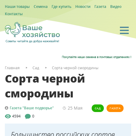
Наши товары
Семена
Где купить
Новости
Газета
Видео
Контакты
Главная
Сад
Сорта черной смородины
Сорта черной
смородины
25 Мая
Газета "Ваше подворье"
САД
ГАЗЕТА
4594
0
Большинство российских сортов