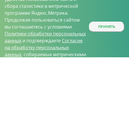
сбора статистики в метрической
программе Яндекс.Метрика.
Продолжая пользоваться сайтом
вы соглашаетесь с условиями
ПРИНЯТЬ
Политики обработки персональных
данных
и подтверждаете
Согласие
на обработку персональных
данных
, собираемых метрическими
программами.
О проекте
Вакансии
Контрактное производство
Контакты
Нижний Новгород, Базовый проезд, д. 9
8 (831) 221-35-34
vh@vhoz.ru
ООО «Ваше хозяйство» © 2019-2026
Настоящий портал носит исключительно информационный характер и ни