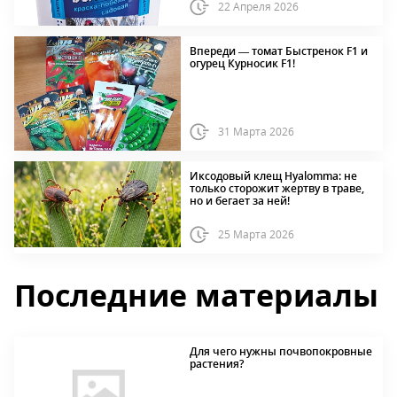
22 Апреля 2026
Впереди — томат Быстренок F1 и
огурец Курносик F1!
31 Марта 2026
Иксодовый клещ Hyalomma: не
только сторожит жертву в траве,
но и бегает за ней!
25 Марта 2026
Последние материалы
Для чего нужны почвопокровные
растения?