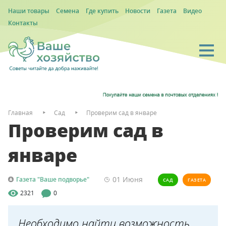
Наши товары
Семена
Где купить
Новости
Газета
Видео
Контакты
Главная
Сад
Проверим сад в январе
Проверим сад в
январе
01 Июня
Газета "Ваше подворье"
САД
ГАЗЕТА
2321
0
Необходимо найти возможность