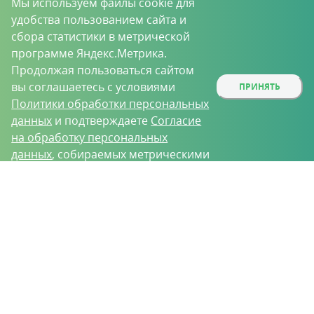
Мы используем файлы cookie для
удобства пользованием сайта и
сбора статистики в метрической
программе Яндекс.Метрика.
Продолжая пользоваться сайтом
вы соглашаетесь с условиями
ПРИНЯТЬ
Политики обработки персональных
данных
и подтверждаете
Согласие
на обработку персональных
данных
, собираемых метрическими
программами.
О проекте
Вакансии
Контрактное производство
Контакты
Нижний Новгород, Базовый проезд, д. 9
8 (831) 221-35-34
vh@vhoz.ru