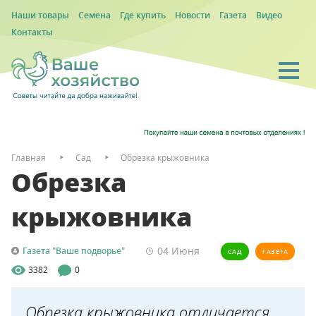
Наши товары
Семена
Где купить
Новости
Газета
Видео
Контакты
Главная
Сад
Обрезка крыжовника
Обрезка
крыжовника
04 Июня
Газета "Ваше подворье"
САД
ГАЗЕТА
3382
0
Обрезка крыжовника отличается