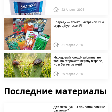
22 Апреля 2026
Впереди — томат Быстренок F1 и
огурец Курносик F1!
31 Марта 2026
Иксодовый клещ Hyalomma: не
только сторожит жертву в траве,
но и бегает за ней!
25 Марта 2026
Последние материалы
Для чего нужны почвопокровные
растения?