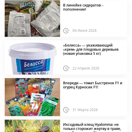
В линейке сидератов –
пополнение!
04 Июня 2026
«Белисса» — ухаживающий
«крем» для плодовых деревьев
(новая упаковка 5 кг)
22 Апреля 2026
Впереди — томат Быстренок F1 и
огурец Курносик F1!
31 Марта 2026
Иксодовый клещ Hyalomma: не
только сторожит жертву в траве,