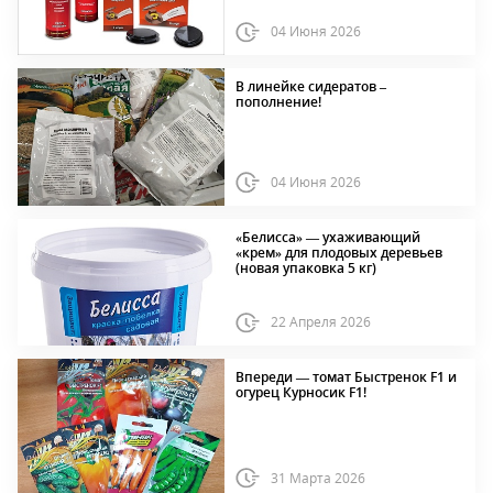
04 Июня 2026
В линейке сидератов –
пополнение!
04 Июня 2026
«Белисса» — ухаживающий
«крем» для плодовых деревьев
(новая упаковка 5 кг)
22 Апреля 2026
Впереди — томат Быстренок F1 и
огурец Курносик F1!
31 Марта 2026