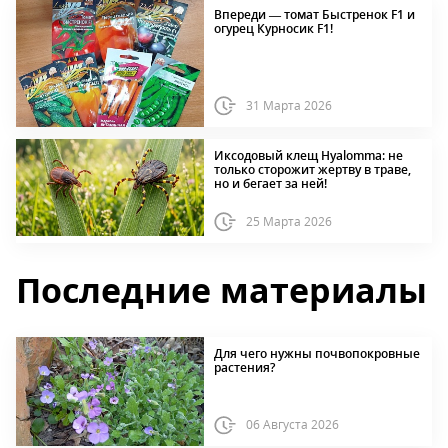
Впереди — томат Быстренок F1 и
огурец Курносик F1!
31 Марта 2026
Иксодовый клещ Hyalomma: не
только сторожит жертву в траве,
но и бегает за ней!
25 Марта 2026
Последние материалы
Для чего нужны почвопокровные
растения?
06 Августа 2026