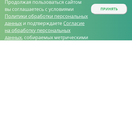
Продолжая пользоваться сайтом
вы соглашаетесь с условиями
ПРИНЯТЬ
Политики обработки персональных
данных
и подтверждаете
Согласие
на обработку персональных
данных
, собираемых метрическими
программами.
О проекте
Вакансии
Контрактное производство
Контакты
Нижний Новгород, Базовый проезд, д. 9
8 (831) 221-35-34
vh@vhoz.ru
ООО «Ваше хозяйство» © 2019-2026
Настоящий портал носит исключительно информационный характер и ни
при каких условиях не является публичной офертой, определяемой
положениями статьи 437 (2) Гражданского кодекса Российской Федерации.
Информация является достоверной на момент публикации