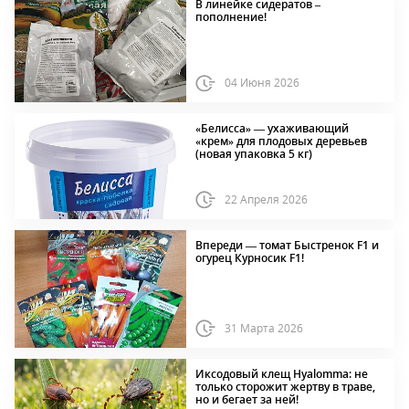
В линейке сидератов –
пополнение!
04 Июня 2026
«Белисса» — ухаживающий
«крем» для плодовых деревьев
(новая упаковка 5 кг)
22 Апреля 2026
Впереди — томат Быстренок F1 и
огурец Курносик F1!
31 Марта 2026
Иксодовый клещ Hyalomma: не
только сторожит жертву в траве,
но и бегает за ней!