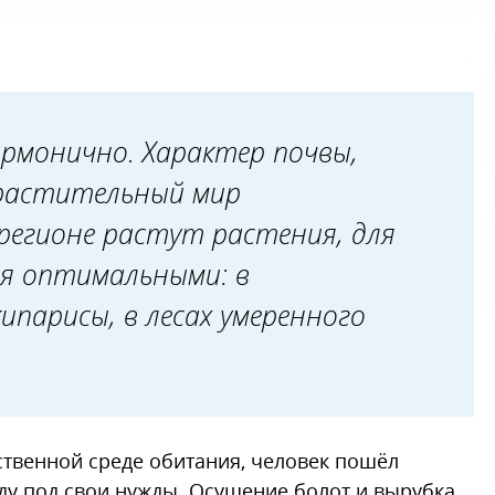
армонично. Характер почвы,
 растительный мир
регионе растут растения, для
я оптимальными: в
ипарисы, в лесах умеренного
ениям
ственной среде обитания, человек пошёл
у под свои нужды. Осушение болот и вырубка