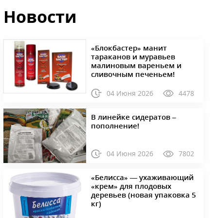
Новости
«Блокбастер» манит
тараканов и муравьев
малиновым вареньем и
сливочным печеньем!
04 Июня 2026
4478
В линейке сидератов –
пополнение!
04 Июня 2026
7802
«Белисса» — ухаживающий
«крем» для плодовых
деревьев (новая упаковка 5
кг)