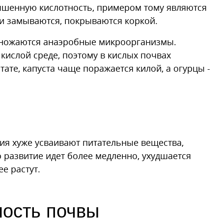
ышенную кислотность, примером тому являются
и замываются, покрываются коркой.
змножаются анаэробные микроорганизмы.
ислой среде, поэтому в кислых почвах
ате, капуста чаще поражается килой, а огурцы -
ия хуже усваивают питательные вещества,
 развитие идет более медленно, ухудшается
е растут.
ность почвы