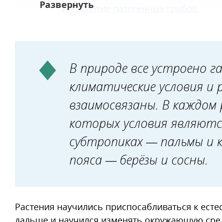
Развитие патогенных грибов
Слабый рост
Как определить кислотность почвы
Анализ почвы
В природе все устроено г
Уксус и сода
климатические условия и
Листья смородины и вишни
взаимосвязаны. В каждом 
Растения-индикаторы
которых условия являютс
Как изменить кислотность почвы
субтропиках — пальмы и к
Какая кислотность почвы нужна раст
пояса — берёзы и сосны.
Как правильно известковать почву
Известь
Доломитовая мука
Растения научились приспосабливаться к есте
дальше и научился изменять окружающую сред