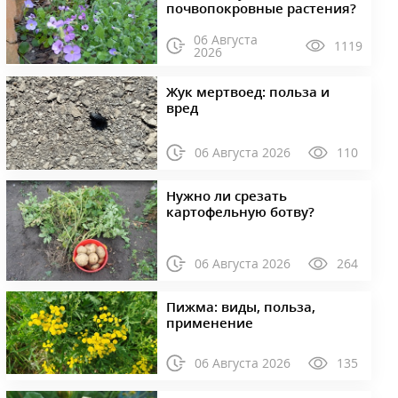
почвопокровные растения?
06 Августа
1119
2026
Жук мертвоед: польза и
вред
06 Августа 2026
110
Нужно ли срезать
картофельную ботву?
06 Августа 2026
264
Пижма: виды, польза,
применение
06 Августа 2026
135