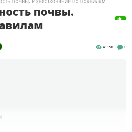
ость почвы. Известкование по правилам
ность почвы.
равилам
41158
0
ы