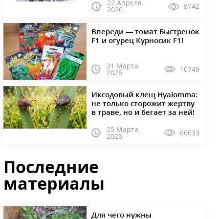
22 Апреля
8742
2026
Впереди — томат Быстренок
F1 и огурец Курносик F1!
31 Марта
10749
2026
Иксодовый клещ Hyalomma:
не только сторожит жертву
в траве, но и бегает за ней!
25 Марта
66633
2026
Последние
материалы
Для чего нужны