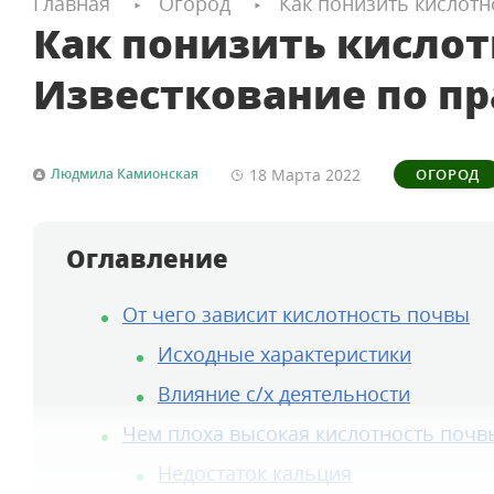
Главная
Огород
Как понизить кислотн
Как понизить кислот
Известкование по п
18 Марта
2022
Людмила Камионская
ОГОРОД
Оглавление
От чего зависит кислотность почвы
Исходные характеристики
Влияние с/х деятельности
Чем плоха высокая кислотность почв
Недостаток кальция