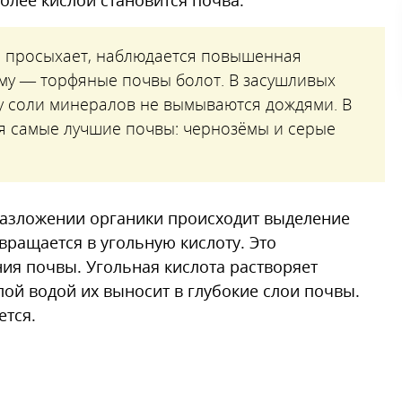
олее кислой становится почва.
не просыхает, наблюдается повышенная
ому — торфяные почвы болот. В засушливых
у соли минералов не вымываются дождями. В
я самые лучшие почвы: чернозёмы и серые
 разложении органики происходит выделение
евращается в угольную кислоту. Это
ия почвы. Угольная кислота растворяет
лой водой их выносит в глубокие слои почвы.
ется.