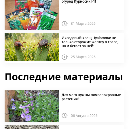
огурец Курносик F1!
31 Марта 2026
Иксодовый клещ Hyalomma: не
только сторожит жертву в траве,
но и бегает за ней!
25 Марта 2026
Последние материалы
Для чего нужны почвопокровные
растения?
06 Августа 2026