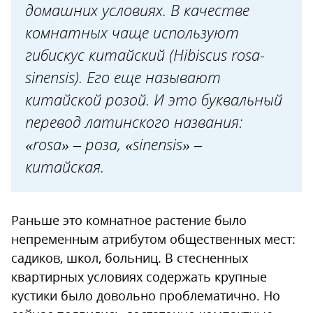
Подкормки
домашних условиях. В качестве
комнатных чаще используют
Обрезка
гибискус китайский (Hibiscus rosa-
Размножение гибискуса
sinensis). Его еще называют
Пересадка
китайской розой. И это буквальный
Вредители и болезни
перевод латинского названия:
Возможные проблемы при
«rosa» – роза, «sinensis» –
выращивании
китайская.
Раньше это комнатное растение было
непременным атрибутом общественных мест:
садиков, школ, больниц. В стесненных
квартирных условиях содержать крупные
кустики было довольно проблематично. Но