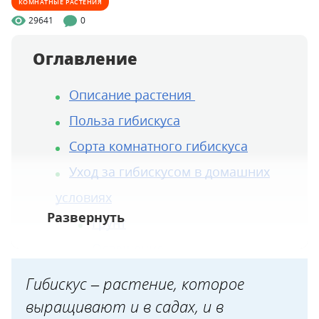
КОМНАТНЫЕ РАСТЕНИЯ
29641
0
Оглавление
Описание растения
Польза гибискуса
Сорта комнатного гибискуса
Уход за гибискусом в домашних
условиях
Грунт
Освещение
Температура и влажность
Гибискус – растение, которое
Полив
выращивают и в садах, и в