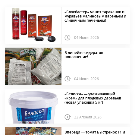
«Блокбастер» манит тараканов и
муравьев малиновым вареньем и
сливочным печеньем!
04 Июня 2026
В линейке сидератов –
пополнение!
04 Июня 2026
«Белисса» — ухаживающий
«крем» для плодовых деревьев
(новая упаковка 5 кг)
22 Апреля 2026
Впереди — томат Быстренок F1 и