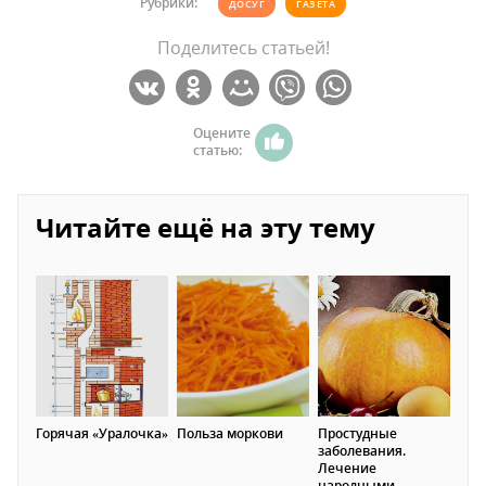
Рубрики:
ДОСУГ
ГАЗЕТА
Поделитесь статьей!
Оцените
статью:
Читайте ещё на эту тему
Горячая «Уралочка»
Польза моркови
Простудные
заболевания.
Лечение
народными