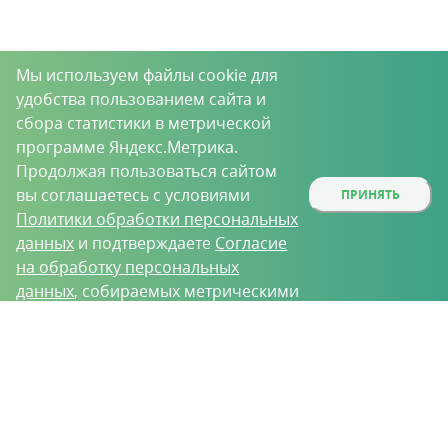
Мы используем файлы cookie для
удобства пользованием сайта и
сбора статистики в метрической
программе Яндекс.Метрика.
Продолжая пользоваться сайтом
вы соглашаетесь с условиями
ПРИНЯТЬ
Политики обработки персональных
данных
и подтверждаете
Согласие
на обработку персональных
данных
, собираемых метрическими
программами.
О проекте
Вакансии
Контрактное производство
Контакты
Нижний Новгород, Базовый проезд, д. 9
8 (831) 221-35-34
vh@vhoz.ru