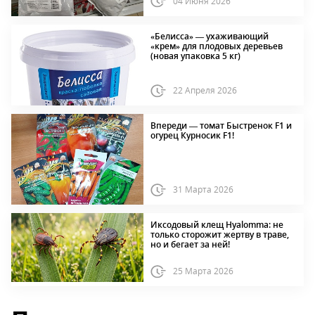
04 Июня 2026
«Белисса» — ухаживающий
«крем» для плодовых деревьев
(новая упаковка 5 кг)
22 Апреля 2026
Впереди — томат Быстренок F1 и
огурец Курносик F1!
31 Марта 2026
Иксодовый клещ Hyalomma: не
только сторожит жертву в траве,
но и бегает за ней!
25 Марта 2026