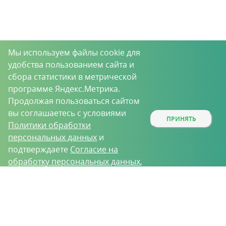
Мы используем файлы cookie для
удобства пользованием сайта и
сбора статистики в метрической
программе Яндекс.Метрика.
Продолжая пользоваться сайтом
вы соглашаетесь с условиями
ПРИНЯТЬ
Политики обработки
персональных данных
и
подтверждаете
Согласие на
обработку персональных данных
,
собираемых метрическими
О проекте
Вакансии
Контрактное производство
программами.
Контакты
Нижний Новгород, Базовый проезд, д. 9
8 (831) 221-35-34