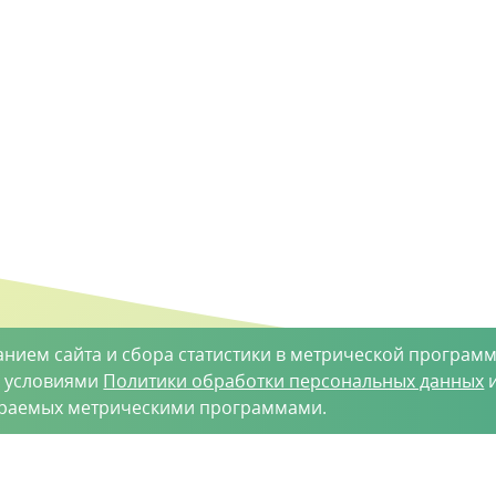
анием сайта и сбора статистики в метрической программ
с условиями
Политики обработки персональных данных
и
ираемых метрическими программами.
такты