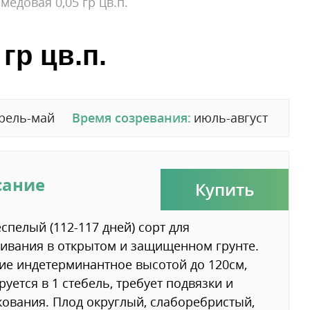
медовая 0,05 гр цв.п.
гр цв.п.
рель-май
Время созревания:
июль-август
сание
Купить
спелый (112-117 дней) сорт для
вания в открытом и защищенном грунте.
ие индетерминантное высотой до 120см,
уется в 1 стебель, требует подвязки и
ования. Плод округлый, слаборебристый,