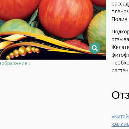
рассад
пленоч
Полив 
Подкор
отзыва
Желате
фитофт
необхо
изображение ↓
растен
От
«Китай
как си