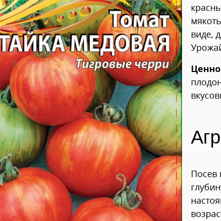
красны
мякоть
виде, 
Урожай
Ценно
плодон
вкусов
Агр
Посев 
глубин
настоя
возрас