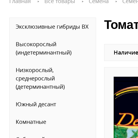
Главная
Все товары
Семена
Семе
Томат
Эксклюзивные гибриды ВХ
Высокорослый
(индетерминантный)
Наличие
Низкорослый,
среднерослый
(детерминантный)
Южный десант
Комнатные