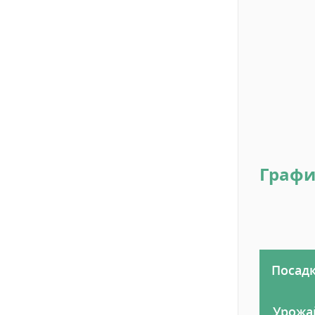
Графи
Посад
Урожа