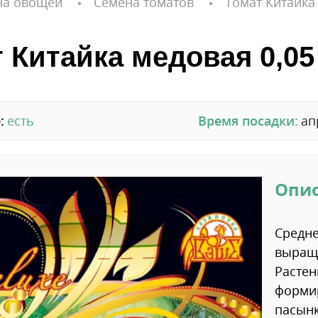
на овощей
Семена томатов
Томат Китайка 
 Китайка медовая 0,05 
:
есть
Время посадки:
ап
Опи
Средне
выращи
Растен
формир
пасынк