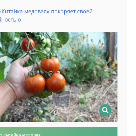
«‎Китайка медовая» покоряет своей
йностью
т Китайка медовая